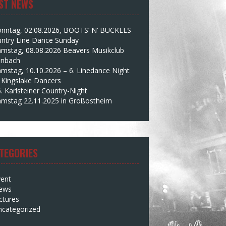
ST NEWS
onntag, 02.08.2026, BOOTS‘ N‘ BUCKLES
ntry Line Dance Sunday
amstag, 08.08.2026 Beavers Musikclub
enbach
mstag, 10.10.2026 – 6. Linedance Night
 Kingslake Dancers
. Karlsteiner Country-Night
amstag 22.11.2025 in Großostheim
TEGORIES
vent
ews
ctures
ncategorized