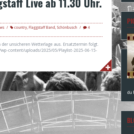
staff Live ab 11.30 Uhr.
PI
ws
country
,
Flaggstaff Band
,
Schönbusch
4
der unsicheren Wetterlage aus. Ersatztermin folgt.
f.de/wp-content/uploads/2025/05/Playlist-2025-06-15-
du
BL