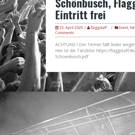
Schönbusch, Flagg
Eintritt frei
23. April 2025
flaggstaff
Event
,
Ne
Comments
ACHTUNG ! Der Termin fällt leider wegen 
Hier ist die Tanzliste: https://flaggstaf
Schoenbusch.pdf