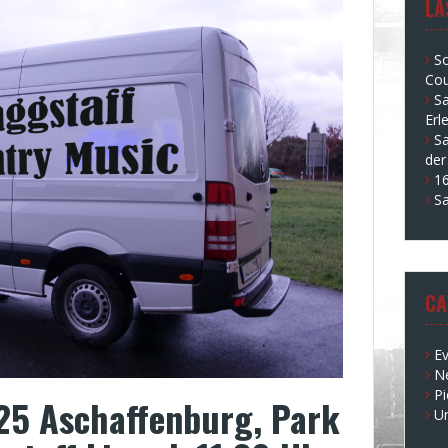
LA
S
Cou
S
Erl
Sa
der
16
S
CA
E
N
Pi
25 Aschaffenburg, Park
U