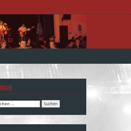
ARCH
chen
h: