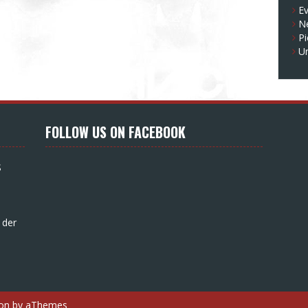
E
N
Pi
U
FOLLOW US ON FACEBOOK
S
 der
on
by aThemes