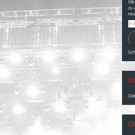
Gib
zu 
neu
E-
Mai
Ad
Sch
UN
Dat
CA