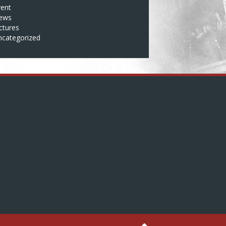
vent
ews
ctures
ncategorized