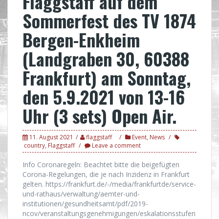
Flaggstaff auf dem
Sommerfest des TV 1874
Bergen-Enkheim
(Landgraben 30, 60388
Frankfurt) am Sonntag,
den 5.9.2021 von 13-16
Uhr (3 sets) Open Air.
11. August 2021
flaggstaff
Event
,
News
country
,
Flaggstaff
Leave a comment
Info Coronaregeln: Beachtet bitte die beigefügten
Corona-Regelungen, die je nach Inzidenz in Frankfurt
gelten. https://frankfurt.de/-/media/frankfurtde/service-
und-rathaus/verwaltung/aemter-und-
institutionen/gesundheitsamt/pdf/2019-
ncov/veranstaltungsgenehmigungen/eskalationsstufen