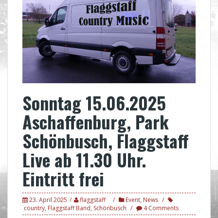
Sonntag 15.06.2025
Aschaffenburg, Park
Schönbusch, Flaggstaff
Live ab 11.30 Uhr.
Eintritt frei
23. April 2025
flaggstaff
Event
,
News
country
,
Flaggstaff Band
,
Schönbusch
4 Comments