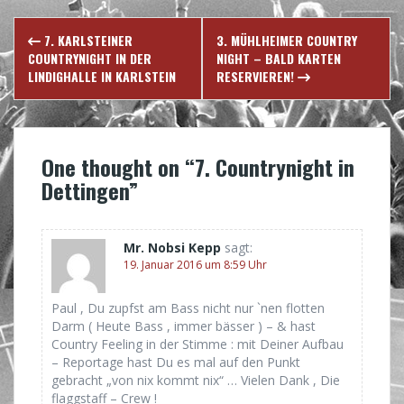
Post
7. KARLSTEINER
3. MÜHLHEIMER COUNTRY
navigation
COUNTRYNIGHT IN DER
NIGHT – BALD KARTEN
LINDIGHALLE IN KARLSTEIN
RESERVIEREN!
One thought on “
7. Countrynight in
Dettingen
”
Mr. Nobsi Kepp
sagt:
19. Januar 2016 um 8:59 Uhr
Paul , Du zupfst am Bass nicht nur `nen flotten
Darm ( Heute Bass , immer bässer ) – & hast
Country Feeling in der Stimme : mit Deiner Aufbau
– Reportage hast Du es mal auf den Punkt
gebracht „von nix kommt nix“ … Vielen Dank , Die
flaggstaff – Crew !