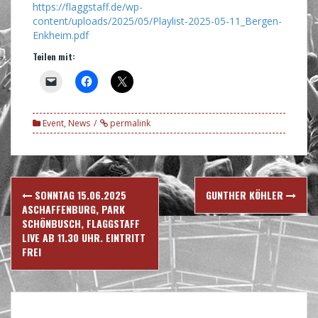
https://flaggstaff.de/wp-
content/uploads/2025/05/Playlist-2025-05-11_Bergen-
Enkheim.pdf
Teilen mit:
Event
,
News
permalink
Post
SONNTAG 15.06.2025
GUNTHER KÖHLER
navigation
ASCHAFFENBURG, PARK
SCHÖNBUSCH, FLAGGSTAFF
LIVE AB 11.30 UHR. EINTRITT
FREI