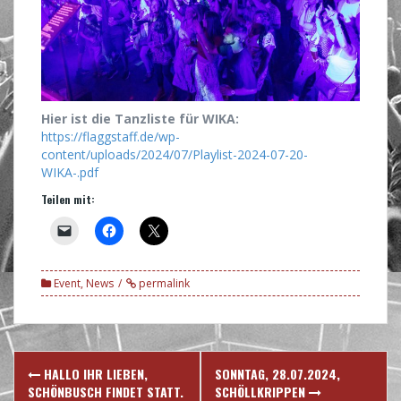
Hier ist die Tanzliste für WIKA:
https://flaggstaff.de/wp-
content/uploads/2024/07/Playlist-2024-07-20-
WIKA-.pdf
Teilen mit:
Event
,
News
permalink
Post
HALLO IHR LIEBEN,
SONNTAG, 28.07.2024,
SCHÖNBUSCH FINDET STATT.
SCHÖLLKRIPPEN