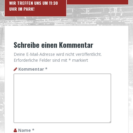
navigation
WIR TREFFEN UNS UM 11:30
UHR IM PARK!
Schreibe einen Kommentar
Deine E-Mail-Adresse wird nicht veröffentlicht.
Erforderliche Felder sind mit
*
markiert
Kommentar
*
Name
*