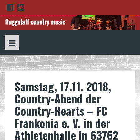
Skip
Folge
Unser
Datenschutzerklärung
to
uns
Youtube
auf
Channel
content
Facebook
Samstag, 17.11. 2018,
Country-Abend der
Country-Hearts – FC
Frankonia e. V. in der
Athletenhalle in 63762