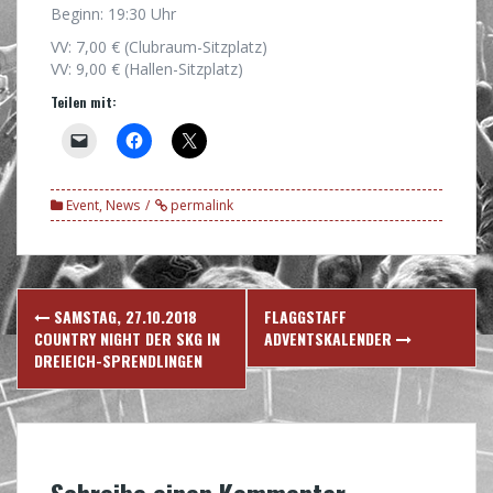
Beginn: 19:30 Uhr
VV: 7,00 € (Clubraum-Sitzplatz)
VV: 9,00 € (Hallen-Sitzplatz)
Teilen mit:
Event
,
News
permalink
Post
SAMSTAG, 27.10.2018
FLAGGSTAFF
navigation
COUNTRY NIGHT DER SKG IN
ADVENTSKALENDER
DREIEICH-SPRENDLINGEN
Schreibe einen Kommentar