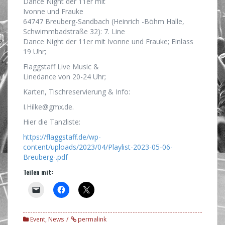
Dance Night der 11er mit
Ivonne und Frauke
64747 Breuberg-Sandbach (Heinrich -Böhm Halle,
Schwimmbadstraße 32): 7. Line
Dance Night der 11er mit Ivonne und Frauke; Einlass
19 Uhr;
Flaggstaff Live Music &
Linedance von 20-24 Uhr;
Karten, Tischreservierung & Info:
I.Hilke@gmx.de.
Hier die Tanzliste:
https://flaggstaff.de/wp-
content/uploads/2023/04/Playlist-2023-05-06-
Breuberg-.pdf
Teilen mit:
Event
,
News
permalink