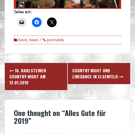
Teilen mit:
Event
,
News
permalink
Post
10. KARLSTEINER
COUNTRY NIGHT UND
navigation
COUNTRY-NIGHT AM
LINEDANCE IN ELSENFELD
12.01.2019
One thought on “
Alles Gute für
2019
”