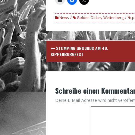
News
Golden Oldies
,
Wettenberg
p
Post
STOMPING GROUNDS AM 49.
navigation
KIPPENBURGFEST
Schreibe einen Kommenta
Deine E-Mail-Adresse wird nicht veröffent