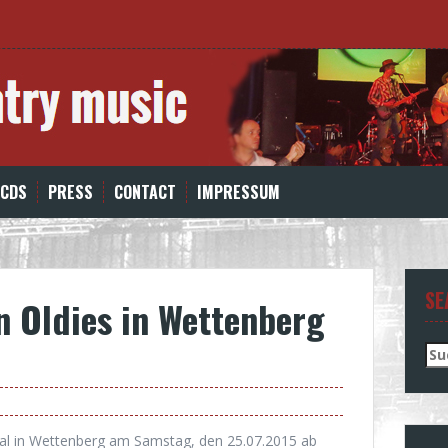
 CDS
PRESS
CONTACT
IMPRESSUM
SE
en Oldies in Wettenberg
Su
nac
val in Wettenberg am Samstag, den 25.07.2015 ab