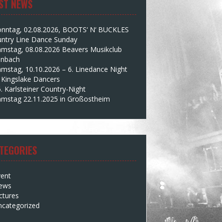
ST NEWS
onntag, 02.08.2026, BOOTS‘ N‘ BUCKLES
ntry Line Dance Sunday
amstag, 08.08.2026 Beavers Musikclub
enbach
mstag, 10.10.2026 – 6. Linedance Night
 Kingslake Dancers
. Karlsteiner Country-Night
amstag 22.11.2025 in Großostheim
TEGORIES
vent
ews
ctures
ncategorized