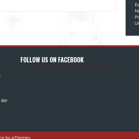
E
N
Pi
U
FOLLOW US ON FACEBOOK
S
 der
on
by aThemes