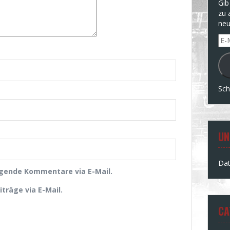
Gib
zu 
neu
E-
Mai
Ad
Sch
UN
Dat
lgende Kommentare via E-Mail.
träge via E-Mail.
CA