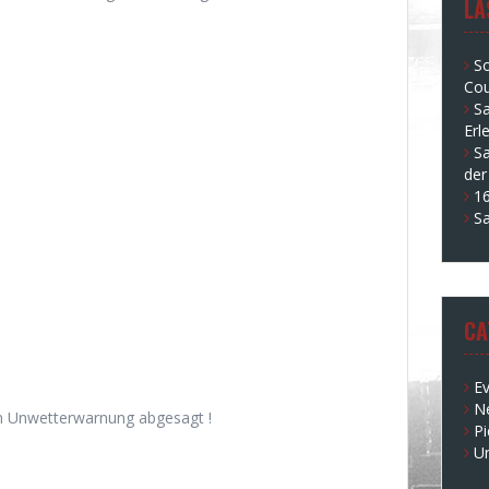
LA
S
Cou
S
Erl
Sa
der
16
S
CA
E
N
en Unwetterwarnung abgesagt !
Pi
U