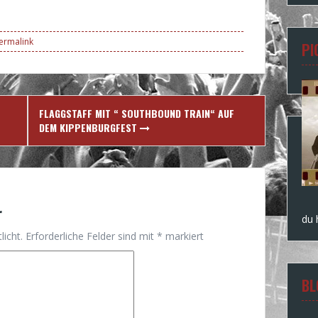
ermalink
PI
FLAGGSTAFF MIT “ SOUTHBOUND TRAIN“ AUF
DEM KIPPENBURGFEST
r
du
licht.
Erforderliche Felder sind mit
*
markiert
BL