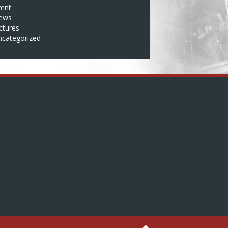
vent
ews
ctures
ncategorized