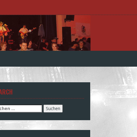
ARCH
chen
h: