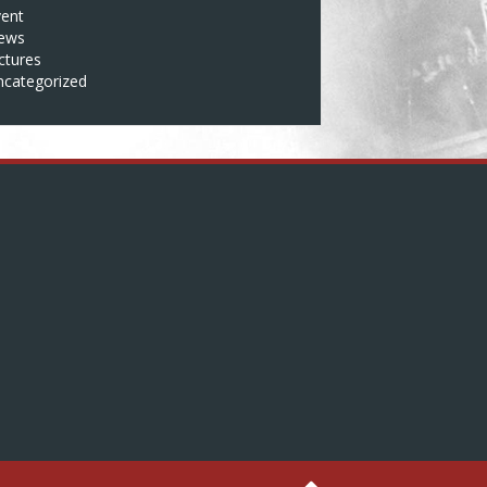
vent
ews
ctures
ncategorized