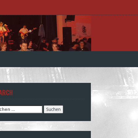
ARCH
chen
h: