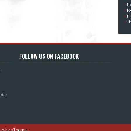
E
N
Pi
U
FOLLOW US ON FACEBOOK
S
 der
on
by aThemes