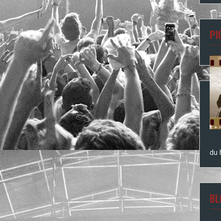
PI
du
BL