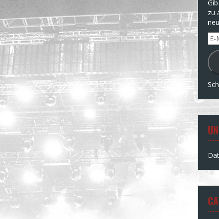
Gib
zu 
neu
E-
Mai
Ad
Sch
UN
Dat
CA