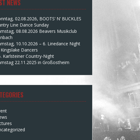
ST NEWS
onntag, 02.08.2026, BOOTS‘ N‘ BUCKLES
ntry Line Dance Sunday
amstag, 08.08.2026 Beavers Musikclub
enbach
mstag, 10.10.2026 – 6. Linedance Night
 Kingslake Dancers
. Karlsteiner Country-Night
amstag 22.11.2025 in Großostheim
TEGORIES
vent
ews
ctures
ncategorized