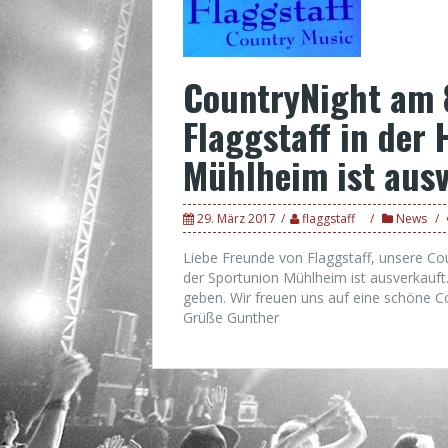
CountryNight am 8
Flaggstaff in der 
Mühlheim ist aus
29. März 2017
flaggstaff
News
Liebe Freunde von Flaggstaff, unsere Coun
der Sportunion Mühlheim ist ausverkauft
geben. Wir freuen uns auf eine schöne C
Grüße Gunther