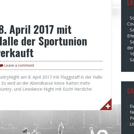
LA
S
. April 2017 mit
Cou
S
Halle der Sportunion
Erl
Sa
verkauft
der
16
S
Leave a comment
tryNight am 8. April 2017 mit Flaggstaff in der Halle
. Es wird an der Abendkasse keine Karten mehr
ountry- und Linedance-Night mit Euch! Herzliche
CA
E
N
Pi
U